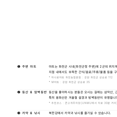
➊ 주변 마트
마트는 화천군 시내(화천군청 주변)에 2군데 위치
지점 내에서도 부족한 간식/음료/주류/물품 등을 
* 하나로마트 화천농협본점 : 강원 화천군 상승로 112 
* M마트 : 강원 화천군 상승로 35 
➋ 등산 & 암벽등반
등산을 좋아하시는 분들은 오시는 길에는 삼악산,
특히 용화산은 겨울철 설경과 빙벽등반이 유명합니
* 추천코스 : 큰고개주차장(UNMU에서 차로 30분 거리) 
➌ 카약 & 낚시
북한강에서 카약과 낚시를 즐기실 수 있습니다.