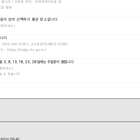
 합니다 / 선착장 위치 : 아쿠아틱리조트 앞
요금 발생
톳길이 있어 산책하기 좋은 장소입니다
(관광안내소)
습니다
33-441-0797), 2구장(070-8672-0796)
ttps://hspg.ihc.go.kr/
 8, 13, 18, 23, 28일에는 5일장이 열립니다
(관광안내소)
실 수 있습니다
원천리 136-40