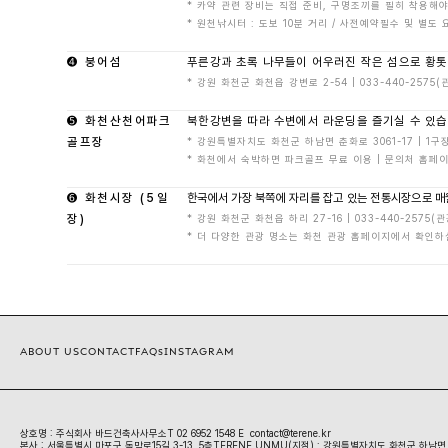
* 카약 관련 장비는 직접 준비, 구명조끼를 필히 착용해야
* 원천낚시터 : 도보 10분 거리 / 사전예약필수 및 별도 
➍ 붕어섬
푸른강과 초록 나무들이 어우러진 작은 섬으로 황
* 강원 화천군 화천읍 강변로 2-54 | 033-440-2575
➎ 화천산천어파크 
북한강변을 따라 수변에서 라운딩을 즐기실 수 있
골프장
* 강원특별자치도 화천군 하남면 춘화로 3061-17 | 1구장 (0
* 화천에서 숙박하면 파크골프 무료 이용 | 문의처 홈페이지 : h
➏ 화천시장 (5일
한국에서 가장 북쪽에 자리를 잡고 있는 전통시장으로 매월 3,
장)
* 강원 화천군 화천읍 하리 27-16 | 033-440-2575
* 더 다양한 관광 명소는 화천 관광 홈페이지에서 확인하
ABOUT US
CONTACT
FAQs
INSTAGRAM
상호명 : 주식회사 바드건축사사무소
T 02 6952 1548
 E  contact@terene.kr
본사 : 서울특별시 마포구 독막로15길 3-13, 5층
TERENE UNMU(지점) : 강원특별자치도 화천군 하남면 