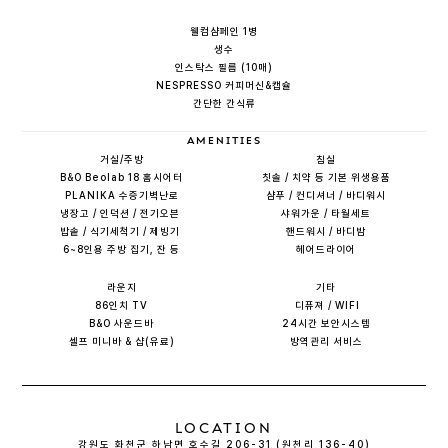
웰컴샴페인 1병
생수
인스탁스 필름 (10매)
NESPRESSO 커피머신&캡슐
간단한 간식류
AMENITIES
거실/주방
침실
B&O Beolab 18 홈시어터
칫솔 / 치약 등 기본 위생용품
PLANIKA 수증기벽난로
샴푸 / 컨디셔너 / 바디워시
냉장고 / 인덕션 / 전기오븐 
샤워가운 / 타월세트
밥솥 / 식기세척기 / 제빙기 
핸드워시 / 바디밤
6~8인용 주방 집기, 잔 등
헤어드라이어
라운지
기타
86인치 TV
 디퓨져 / WIFI
B&O 사운드바
24시간 보안시스템
셀프 미니바 & 샵(유료)
방역관리 서비스
LOCATION
강원도 화천군 하남면 호수길 206-31 (원천리 136-40)