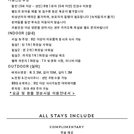
가용인원 8명
일반 (5세 이상 ~ 성인) 8명 | 유아 (5세 미만) 인원수 미포함
별도의 유아용 제품 및 침구류 등은 제공이 불가합니다
미성년자의 예약은 불가하며, 보호자의 동행이 필요합니다 (숙박동의서 불가)
반려동물 동반 투숙은 허용되지 않습니다
가용인원 이상 방문을 원하시는 경우 카카오톡 채널로 별도 문의바랍니다
INDOOR (실내)
거실 및 주방 : 8인 이상이 자유롭게 휴식과 식사 가능
침실1 : 킹 1개 | 화장실∙샤워실
침실2 : 퀸 2개 | 화장실∙샤워실
침실3 : 라지킹 1개 | 화장실∙샤워실∙욕조
별채 라운지 | 화장실 : TV 및 영화 시청, 미니바 이용
OUTDOOR (실외)
야외수영장 : 폭 3.3M, 길이 10M, 깊이 1.3M
노천탕 & 건식사우나 : 성인 4명 수용 가능
BBQ & 테라스 : 8인 이상 식사가능한 야외테이블
주차장 : 최대 4대 주차 가능
*요금 및 환불 정보
시설 이용안내서 >
ALL STAYS INCLUDE
COMPLIMENTARY
무료 제공