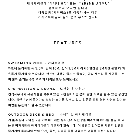
네비게이션에 ‘테레네 운무’ 또는 ‘TERENE UNMU’
검색하셔서 오시면 됩니다
대중교통(시외버스)를 이용하시는 경우
카카오톡채널로 별도 문의 부탁드립니다
FEATURES
야외수영장
SWIMMING POOL 
- 
자연에 둘러싸인 폭 3.3M, 길이 10M, 깊이 1.3M의 야외수영장을 24시간 원할 때 자
유롭게 즐기실 수 있습니다. 한낮에 다같이 즐기는 물놀이, 아침 새소리 등 자연을 느끼
며 혼자 즐기는 수영 각각의 매력을 모두 느껴보세요
노천탕 & 사우나
SPA PAVILION & SAUNA
 - 
건식사우나와 샤워시설을 갖추고 있는 노천탕에서는 몸에 쌓인 피로를 풀 수 있는 공간입
니다. 성인 4명이 들어가도 넉넉한 크기를 갖추고 있고 창문을 활짝 열면 자연의 향기와 
바람을 온전히 느낄 수 있습니다
바베큐 및 야외테이블
OUTDOOR DECK & BBQ
 - 
거실/주방과 이어진 2층 야외데크에는 용화산과 북한강을 바라보며 BBQ를 즐길 수 있
는 장비와 8인용 야외테이블이 마련되어 있습니다. 이 공간은 경이로운 자연의 경관을 
즐기기에 특화되어 있어 요가, 독서, 티타임 등을 여유로운 경험을 추천드립니다