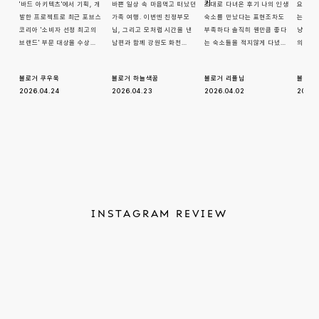
기
'바드 아키텍츠'에서 기획, 개
바쁜 일상 속 마음먹고 떠났던 
초대로 다녀온 후기 나의 인생
요즘 흔
발한 프로젝트로 최근 포브스
가족 여행. 이번엔 친정부모
숙소를 만났다는 표현조차도 
는 차이
코리아 '소비자 선정 최고의 
님, 그리고 모처럼 시간을 낸 
부족하다 솔직히 웬만큼 좋다
냥 머무
브랜드' 부문 대상을 수상…
남편과 함께 강원도 화천…
는 숙소들을 적지않게 다녔…
의 소
블로거 쿠우욱
블로거 하늘색꿈
블로거 리플님 
블로거 
2026.04.24
2026.04.23
2026.04.02
2026.
INSTAGRAM REVIEW