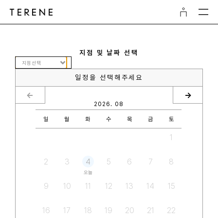
지점 및 날짜 선택
일정을 선택해주세요
<
->
2026. 08
일
월
화
수
목
금
토
1
2
3
4
5
6
7
8
오늘
9
10
11
12
13
14
15
16
17
18
19
20
21
22