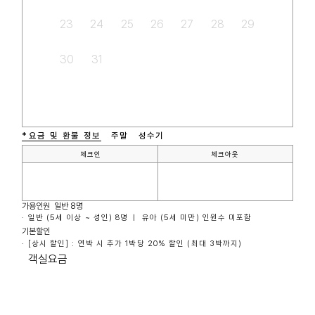
23
24
25
26
27
28
29
30
31
*요금 및 환불 정보
주말
성수기
체크인
체크아웃
가용인원  일반 8명
· 일반 (5세 이상 ~ 성인) 8명 ㅣ 유아 (5세 미만) 인원수 미포함
기본할인
· [상시 할인] : 연박 시 추가 1박당 20% 할인 (최대 3박까지)
객실요금