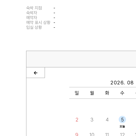
숙박 지점
-
숙박자
-
예약자
-
예약 표시 상황
-
입실 상황
-
<-
2026. 08
일
월
화
수
2
3
4
5
오늘
9
10
11
12